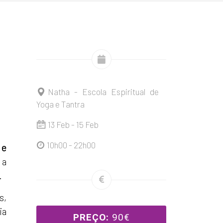
Natha - Escola Espiritual de
Yoga e Tantra
13 Feb - 15 Feb
10h00 - 22h00
 e
 a
.
s,
ia
PREÇO:
90€