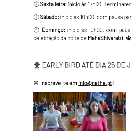
🕘
Sexta feira:
início às 17h30. Terminarem
🕘
Sábado:
início às 10h00, com pausa pa
🕘
Domingo:
início às 10h00, com pau
celebração da noite de
MahaShivaratri
. 
🐥 EARLY BIRD ATÉ DIA 25 DE 
🌸
Inscreve-te em
info@natha.pt
!