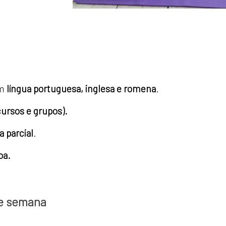
em
língua portuguesa, inglesa e romena
.
cursos e grupos).
 parcial
.
oa.
de semana