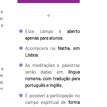
 é
ar
 a
Este campo é
aberto
apenas para alunos
.
Acontecerá na
Natha, em
Lisboa
.
As meditações e palestras
 a
serão dadas em
língua
de
romena, com tradução para
as
português e inglês
.
em
É possível a participação no
campo espiritual de
forma