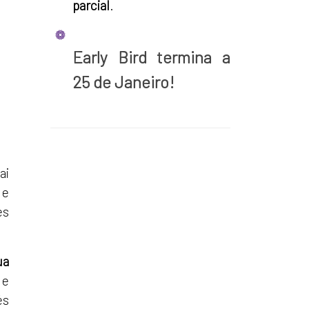
parcial
.
Early Bird termina a
25 de Janeiro
!
ai
 e
es
ua
 e
és