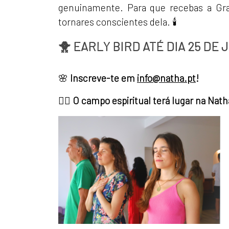
genuinamente. Para que recebas a Graç
tornares conscientes dela. 🕯
🐥 EARLY BIRD ATÉ DIA 25 DE 
🌸
Inscreve-te em
info@natha.pt
!
👉🏼
O campo espiritual terá lugar na Nath