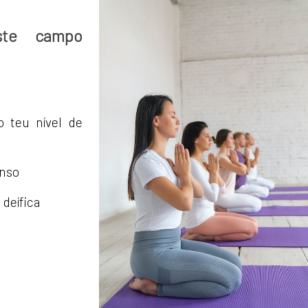
ste campo
o teu nível de
enso
 deífica