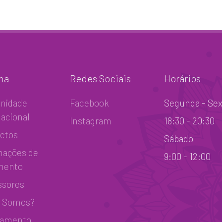
ha
Redes Sociais
Horários
nidade
Facebook
Segunda - Sex
nacional
Instagram
18:30 - 20:30
ctos
Sábado
mações de
9:00 - 12:00
mento
ssores
 Somos?
lamento