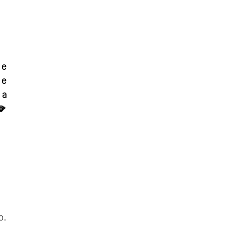
 e
 e
 a
🪭
o.