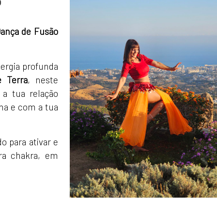
o
 Dança de Fusão
ergia profunda
e Terra
, neste
 a tua relação
na e com a tua
 para ativar e
ra chakra, em