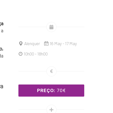
ça
 a
Alenquer
16 May - 17 May
o,
10h00 - 18h00
da
ra
PREÇO:
70€