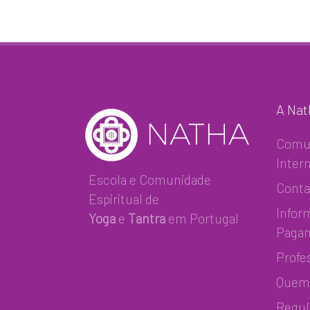
A Nat
Comu
Inter
Escola e Comunidade
Conta
Espiritual de
Infor
Yoga
e
Tantra
em Portugal
Paga
Profe
Quem
Regu