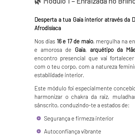
🌿
Módulo 1 – Enraizada no Brilh
Desperta a tua Gaia interior através da
Afrodisíaca
Nos dias
16 e 17 de maio
, mergulha na en
e amorosa de
Gaia
,
arquétipo da Mã
encontro presencial que vai fortalecer
com o teu corpo, com a natureza femini
estabilidade interior.
Este módulo foi especialmente concebido
harmonizar o chakra da raiz, muladha
sânscrito, conduzindo-te a estados de:
Segurança e firmeza interior
Autoconfiança vibrante