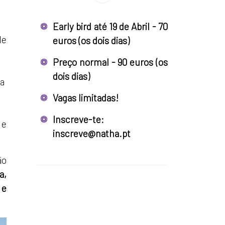
Early bird até 19 de Abril - 70
de
euros (os dois dias)
Preço normal - 90 euros (os
dois dias)
ia
Vagas limitadas!
Inscreve-te:
 e
inscreve@natha.pt
ão
a,
 e