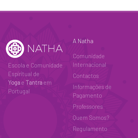
A Natha
Comunidade
Internacional
Escola e Comunidade
Espiritual de
Contactos
Yoga
e
Tantra
em
Informações de
Portugal
Pagamento
Professores
Quem Somos?
Regulamento