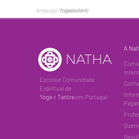
Artigo por
Yogaesoteric
A Nat
Comu
Inter
Escola e Comunidade
Conta
Espiritual de
Infor
Yoga
e
Tantra
em Portugal
Paga
Profe
Quem
Regu