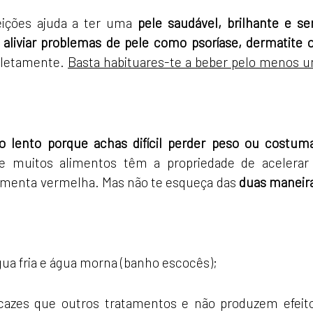
eições ajuda a ter uma
pele saudável, brilhante e s
 aliviar problemas de pele como psoríase, dermatite 
pletamente.
Basta habituares-te a beber pelo menos 
 lento porque achas difícil perder peso ou costum
e muitos alimentos têm a propriedade de acelerar
pimenta vermelha. Mas não te esqueça das
duas maneir
gua fria e água morna (banho escocês);
icazes que outros tratamentos e não produzem efeit