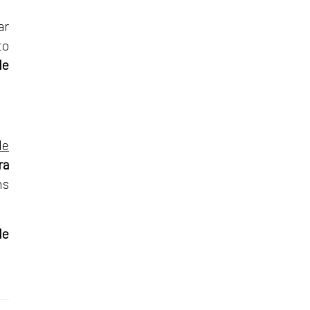
ar
to
de
de
ra
ns
de