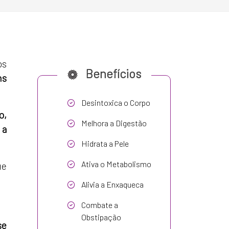
os
Benefícios
ns
Desintoxica o Corpo
o,
Melhora a Digestão
 a
Hidrata a Pele
Ativa o Metabolismo
ue
Alivia a Enxaqueca
Combate a
Obstipação
se