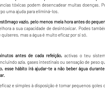
tâncias tóxicas podem desencadear muitas doenças. P
rpo uma ajuda para eliminá-los.
estômago vazio, pelo menos meia hora antes do peque
elhora a sua capacidade de desintoxicar. Podes tamb
quiseres, mas a água é muito eficaz por si só.
utos antes de cada refeição,
activas o teu siste
incluindo azia, gases intestinais ou sensação de peso q
o, esse hábito irá ajudar-te a não beber água durante
ar.
 eficaz e simples à disposição é tomar pequenos goles 