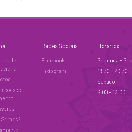
ha
Redes Sociais
Horários
nidade
Facebook
Segunda - Sex
nacional
Instagram
18:30 - 20:30
ctos
Sábado
mações de
9:00 - 12:00
mento
ssores
 Somos?
lamento