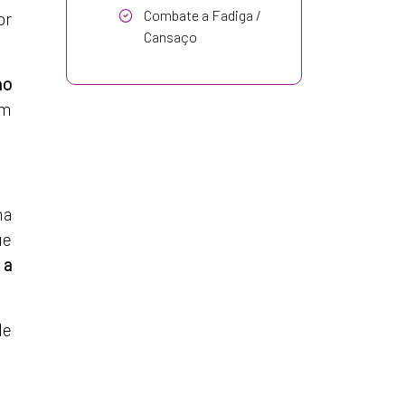
Combate a Fadiga /
or
Cansaço
no
ém
ma
ue
 a
de